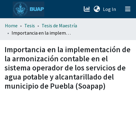
(current)
Log In
menu.section.about_menu
Home
Tesis
Tesis de Maestría
Importancia en la implementación de la armonización contable en el sistema operador de los servicios de agua potable y alcantarillado del municipio de Puebla (Soapap)
All of DSpace
Importancia en la implementación de
la armonización contable en el
sistema operador de los servicios de
agua potable y alcantarillado del
municipio de Puebla (Soapap)