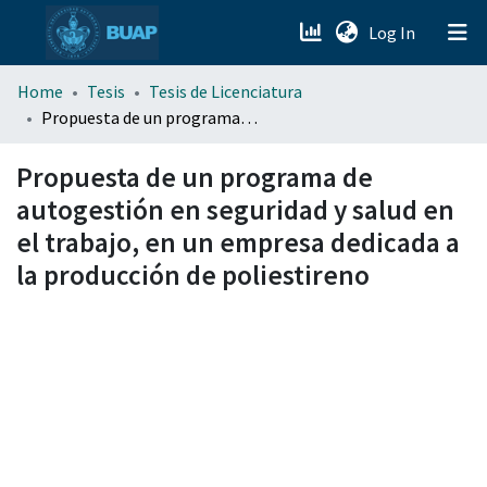
(current)
Log In
menu.section.about_menu
Home
Tesis
Tesis de Licenciatura
Propuesta de un programa de autogestión en seguridad y salud en el trabajo, en un empresa dedicada a la producción de poliestireno
All of DSpace
Propuesta de un programa de
autogestión en seguridad y salud en
el trabajo, en un empresa dedicada a
la producción de poliestireno