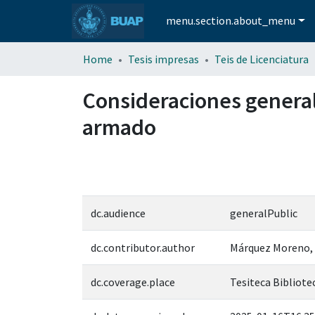
menu.section.about_menu
Home
Tesis impresas
Teis de Licenciatura
Consideraciones generale
armado
dc.audience
generalPublic
dc.contributor.author
Márquez Moreno,
dc.coverage.place
Tesiteca Bibliotec