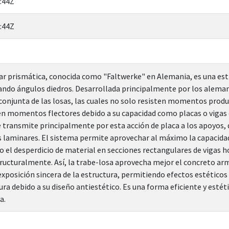
:44Z
:44Z
ar prismática, conocida como "Faltwerke" en Alemania, es una est
ndo ángulos diedros. Desarrollada principalmente por los alemane
 conjunta de las losas, las cuales no solo resisten momentos prod
én momentos flectores debido a su capacidad como placas o vigas 
se transmite principalmente por esta acción de placa a los apoyos,
as laminares. El sistema permite aprovechar al máximo la capacida
o el desperdicio de material en secciones rectangulares de vigas h
ructuralmente. Así, la trabe-losa aprovecha mejor el concreto arm
 exposición sincera de la estructura, permitiendo efectos estéticos
ura debido a su diseño antiestético. Es una forma eficiente y estét
a.