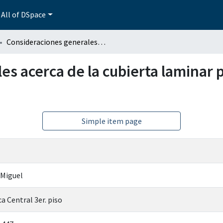
All of DSpace
Consideraciones generales acerca de la cubierta laminar prismática de concreto armado
s acerca de la cubierta laminar 
Simple item page
 Miguel
a Central 3er. piso