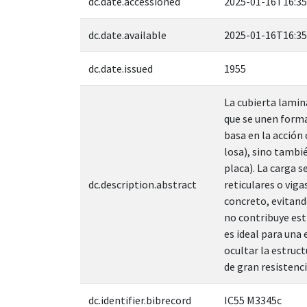
dc.date.accessioned
2025-01-16T16:35
dc.date.available
2025-01-16T16:35
dc.date.issued
1955
La cubierta lamin
que se unen forma
basa en la acción
losa), sino tambi
placa). La carga 
dc.description.abstract
reticulares o vig
concreto, evitand
no contribuye est
es ideal para una
ocultar la estruct
de gran resistenci
dc.identifier.bibrecord
IC55 M3345c