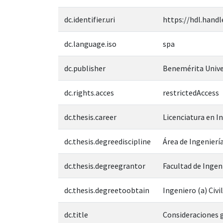
dc.identifier.uri
https://hdl.handl
dc.language.iso
spa
dc.publisher
Benemérita Unive
dc.rights.acces
restrictedAccess
dc.thesis.career
Licenciatura en In
dc.thesis.degreediscipline
Área de Ingeniería
dc.thesis.degreegrantor
Facultad de Ingen
dc.thesis.degreetoobtain
Ingeniero (a) Civil
dc.title
Consideraciones g