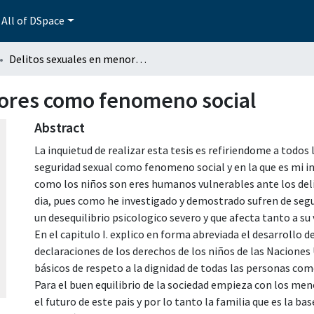
All of DSpace
Delitos sexuales en menores como fenomeno social
nores como fenomeno social
Abstract
La inquietud de realizar esta tesis es refiriendome a todos 
seguridad sexual como fenomeno social y en la que es mi in
como los niños son eres humanos vulnerables ante los deli
dia, pues como he investigado y demostrado sufren de segu
un desequilibrio psicologico severo y que afecta tanto a su
En el capitulo I. explico en forma abreviada el desarrollo
declaraciones de los derechos de los niños de las Naciones 
básicos de respeto a la dignidad de todas las personas como
Para el buen equilibrio de la sociedad empieza con los me
el futuro de este pais y por lo tanto la familia que es la b