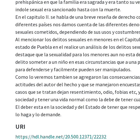
prehispánica en que la familia era sagrada y era tanto su 
indole sexual era sancionado hasta con la muerte.
En el capitulo II. se habla de una breve reseña de derecho
diferentes países nos damos cuenta de las diferentes denom
sexuales cometidos, dependiendo de sus usos y costumbres
Al mencionar los delitos sexuales en menores en el Capitulo
estado de Puebla en el realice un análisis de los delitos s
destaque que la sexualidad para los menores aun no esta des
delito someter a un niño en esas circunstancias que a una 
para defenderse y facilmente pueden ser manipulados.
Como lo veremos tambien se agregaron las consecuencias, 
actitudes del autor del hecho y que se manejaron encuestas 
casos que se tratan dejan resentimiento, odio, fobias etc,
sociedad y tener una vida normal como la debe de tener cu
El deber esta en la sociedad y del Estado de tener que resp
lo haga y lo demande.
URI
https://hdl.handle.net/20.500.12371/22232