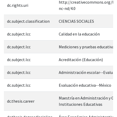
http://creativecommons.org/lic
dc.rights.uri
nc-nd/4.0
dc.subject.classification
CIENCIAS SOCIALES
dc.subject.lcc
Calidad en la educación
dc.subject.lcc
Mediciones y pruebas educativas
dc.subject.lcc
Acreditación (Educación)
dc.subject.lcc
Administración escolar--Evaluac
dc.subject.lcc
Evaluación educativa--México
Maestría en Administración y Ge
dc.thesis.career
Instituciones Educativas
dc.thesis.degreediscipline
Área Económico Administrativa