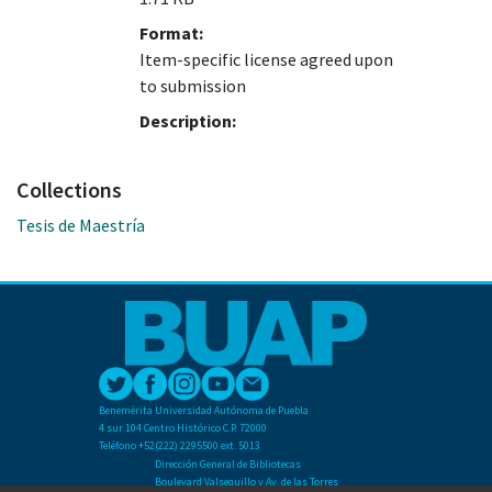
Format:
Item-specific license agreed upon
to submission
Description:
Collections
Tesis de Maestría
Benemérita Universidad Autónoma de Puebla
4 sur 104 Centro Histórico C.P. 72000
Teléfono +52(222) 2295500 ext. 5013
Dirección General de Bibliotecas
Boulevard Valsequillo y Av. de las Torres