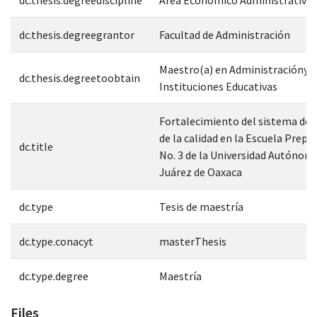
dc.thesis.degreegrantor
Facultad de Administración
Maestro(a) en Administracióny G
dc.thesis.degreetoobtain
Instituciones Educativas
Fortalecimiento del sistema de 
de la calidad en la Escuela Prepa
dc.title
No. 3 de la Universidad Autónom
Juárez de Oaxaca
dc.type
Tesis de maestría
dc.type.conacyt
masterThesis
dc.type.degree
Maestría
Files