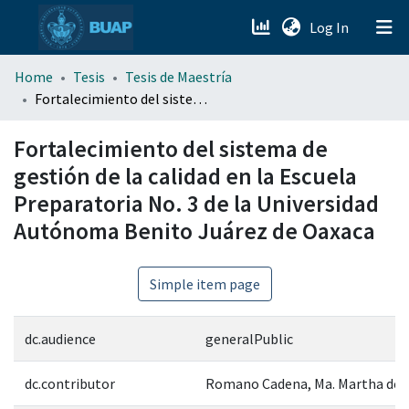
(current)
Log In
menu.section.about_menu
Home
Tesis
Tesis de Maestría
Fortalecimiento del sistema de gestión de la calidad en la Escuela Preparatoria No. 3 de la Universidad Autónoma Benito Juárez de Oaxaca
All of DSpace
Fortalecimiento del sistema de
gestión de la calidad en la Escuela
Preparatoria No. 3 de la Universidad
Autónoma Benito Juárez de Oaxaca
Simple item page
dc.audience
generalPublic
dc.contributor
Romano Cadena, Ma. Martha del