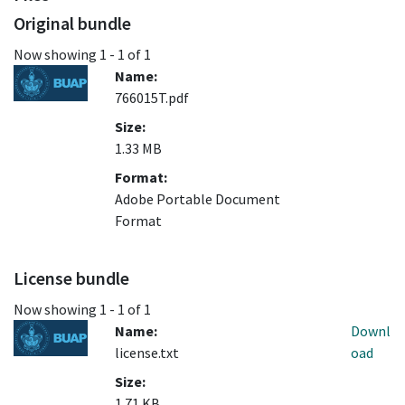
Original bundle
Now showing
1 - 1 of 1
Name:
766015T.pdf
Size:
1.33 MB
Format:
Adobe Portable Document
Format
License bundle
Now showing
1 - 1 of 1
Name:
Downl
license.txt
oad
Size:
1.71 KB