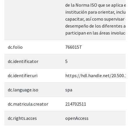
de la Norma ISO que se aplica en 
institución para orientar, inclus
capacitar, así como supervisar el
desempeño de los diferentes act
participan en las áreas involucra
dc.folio
766015T
dc.identificator
5
dc.identifier.uri
https://hdl.handle.net/20.500.1
dc.language.iso
spa
dc.matricula.creator
214702511
dc.rights.acces
openAccess