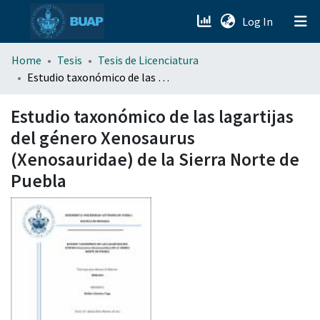
(current)
Log In
menu.section.about_menu
Home
Tesis
Tesis de Licenciatura
Estudio taxonómico de las lagartijas del género Xenosaurus (Xenosauridae) de la Sierra Norte de Puebla
All of DSpace
Estudio taxonómico de las lagartijas
del género Xenosaurus
(Xenosauridae) de la Sierra Norte de
Puebla