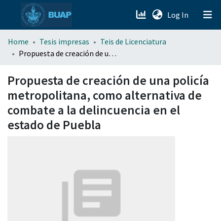
(current)
Log In
menu.section.about_menu
Home
Tesis impresas
Teis de Licenciatura
Propuesta de creación de una policía metropolitana, como alternativa de combate a la delincuencia en el estado de Puebla
All of DSpace
Propuesta de creación de una policía
metropolitana, como alternativa de
combate a la delincuencia en el
estado de Puebla