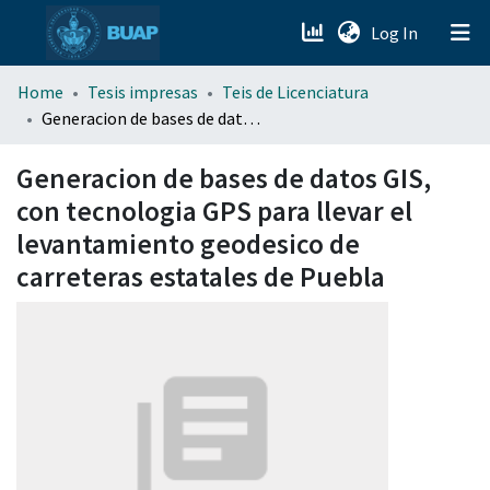
(current)
Log In
menu.section.about_menu
Home
Tesis impresas
Teis de Licenciatura
Generacion de bases de datos GIS, con tecnologia GPS para llevar el levantamiento geodesico de carreteras estatales de Puebla
All of DSpace
Generacion de bases de datos GIS,
con tecnologia GPS para llevar el
levantamiento geodesico de
carreteras estatales de Puebla