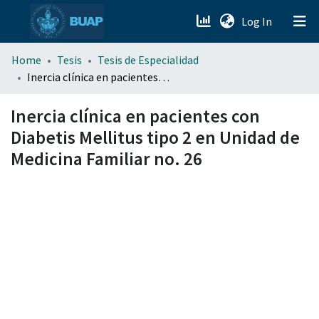
(current)
Log In
menu.section.about_menu
Home
Tesis
Tesis de Especialidad
Inercia clínica en pacientes con Diabetis Mellitus tipo 2 en Unidad de Medicina Familiar no. 26
All of DSpace
Inercia clínica en pacientes con
Diabetis Mellitus tipo 2 en Unidad de
Medicina Familiar no. 26