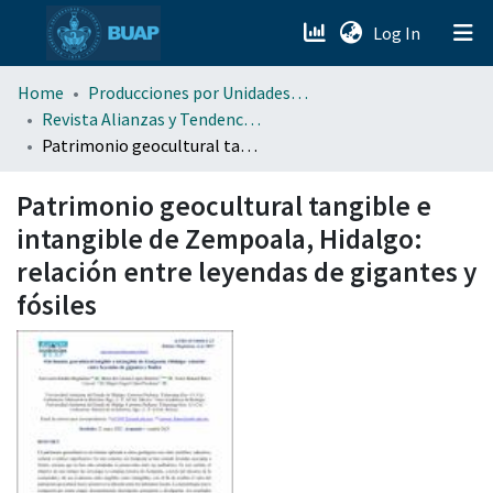
(current)
Log In
menu.section.about_menu
Home
Producciones por Unidades Académicas
Revista Alianzas y Tendencias BUAP (AyTBUAP)
Patrimonio geocultural tangible e intangible de Zempoala, Hidalgo: relación entre leyendas de gigantes y fósiles
All of DSpace
Patrimonio geocultural tangible e
intangible de Zempoala, Hidalgo:
relación entre leyendas de gigantes y
fósiles