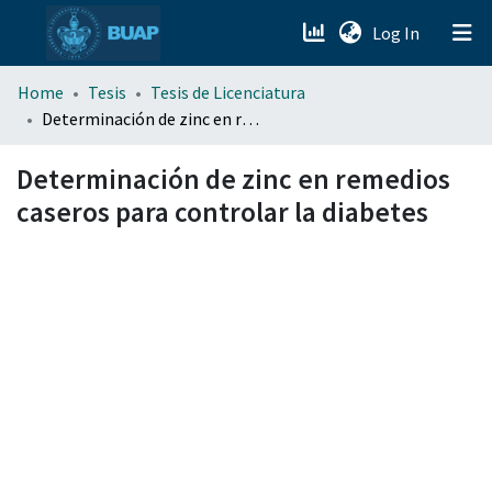
(current)
Log In
menu.section.about_menu
Home
Tesis
Tesis de Licenciatura
Determinación de zinc en remedios caseros para controlar la diabetes
All of DSpace
Determinación de zinc en remedios
caseros para controlar la diabetes