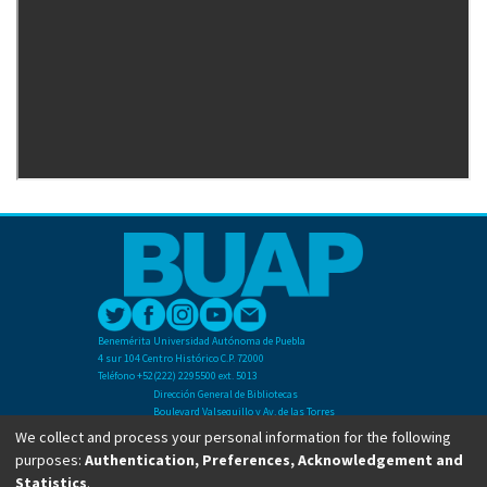
Benemérita Universidad Autónoma de Puebla
4 sur 104 Centro Histórico C.P. 72000
Teléfono +52(222) 2295500 ext. 5013
Dirección General de Bibliotecas
Boulevard Valsequillo y Av. de las Torres
Ciudad Universitaria. Col. San Manuel
We collect and process your personal information for the following
C.P. 72570
purposes:
Authentication, Preferences, Acknowledgement and
Teléfono +52 (222) 2295500 Ext 2901
Statistics
.