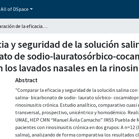
All of DSpace
Comparación de la eficacia y seguridad de la solución salina con la asociación de solución salina-bicarbonato de sodio-lauratosórbico-cocamidopropil betaína y sulfato sódico tridecet en los lavados nasales en la rinosinusitis crónica
ia y seguridad de la solución sali
ato de sodio-lauratosórbico-coca
n los lavados nasales en la rinosin
Abstract
"Comparar la eficacia y seguridad de la solución salina con
salina- bicarbonato de sodio- laurato sórbico- cocamidopro
rinosinusitis crónica. Estudio analítico, comparativo cuasi
transversal, prospectivo, unicéntrico y homodémico. Realiz
UMAE, HEP CMN “Manuel Ávila Camacho” IMSS Puebla de Marz
pacientes con rinosinusitis crónica en dos grupos: A n=12 
salina), analizando de forma comparativa los resultados cl