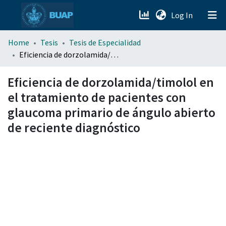
(current)
Log In
menu.section.about_menu
Home
Tesis
Tesis de Especialidad
Eficiencia de dorzolamida/timolol en el tratamiento de pacientes con glaucoma primario de ángulo abierto de reciente diagnóstico
All of DSpace
Eficiencia de dorzolamida/timolol en
el tratamiento de pacientes con
glaucoma primario de ángulo abierto
de reciente diagnóstico