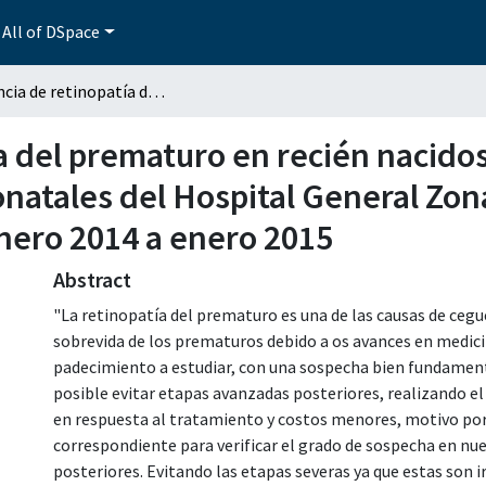
All of DSpace
Incidencia de retinopatía del prematuro en recién nacidos de la Unidad de Cuidados Intensivos Neonatales del Hospital General Zona Norte de Puebla en el periodo comprendido, enero 2014 a enero 2015
a del prematuro en recién nacido
natales del Hospital General Zon
nero 2014 a enero 2015
Abstract
"La retinopatía del prematuro es una de las causas de ceg
sobrevida de los prematuros debido a os avances en medici
padecimiento a estudiar, con una sospecha bien fundame
posible evitar etapas avanzadas posteriores, realizando 
en respuesta al tratamiento y costos menores, motivo por e
correspondiente para verificar el grado de sospecha en nue
posteriores. Evitando las etapas severas ya que estas son 