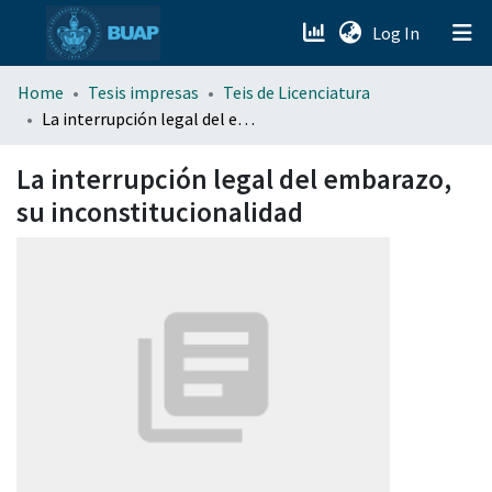
(current)
Log In
menu.section.about_menu
Home
Tesis impresas
Teis de Licenciatura
La interrupción legal del embarazo, su inconstitucionalidad
All of DSpace
La interrupción legal del embarazo,
su inconstitucionalidad