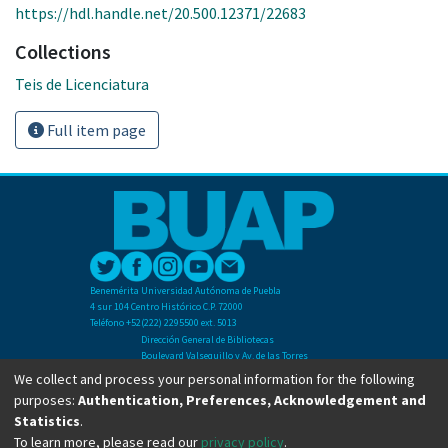
https://hdl.handle.net/20.500.12371/22683
Collections
Teis de Licenciatura
Full item page
Benemérita Universidad Autónoma de Puebla
4 sur 104 Centro Histórico C.P. 72000
Teléfono +52(222) 2295500 ext. 5013
Dirección General de Bibliotecas
Boulevard Valsequillo y Av. de las Torres
Ciudad Universitaria. Col. San Manuel
We collect and process your personal information for the following
C.P. 72570
purposes:
Authentication, Preferences, Acknowledgement and
Teléfono +52 (222) 2295500 Ext 2901
Statistics
.
To learn more, please read our
privacy policy
.