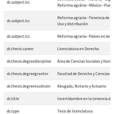
dc.subject.lcc
Reforma agrária--México--Pueb
Reforma agraria--Tenencia de la 
dc.subject.lcc
Uso y distribución
dc.subject.lcc
Reforma agraria--Países en desa
dc.thesis.career
Licenciatura en Derecho
dc.thesis.degreediscipline
Área de Ciencias Sociales y Hum
dc.thesis.degreegrantor
Facultad de Derecho y Ciencias S
dc.thesis.degreetoobtain
Abogado, Notario y Actuario
dc.title
Incertidumbre en la tenencia de l
dc.type
Tesis de licenciatura