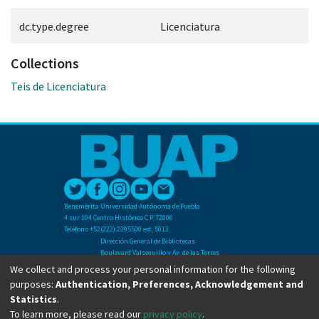
dc.type.degree
Licenciatura
Collections
Teis de Licenciatura
Benemérita Universidad Autónoma de Puebla
4 sur 104 Centro Histórico C.P. 72000
Teléfono +52(222) 2295500 ext. 5013
Dirección General de Bibliotecas
Boulevard Valsequillo y Av. de las Torres
Ciudad Universitaria. Col. San Manuel
We collect and process your personal information for the following
C.P. 72570
purposes:
Authentication, Preferences, Acknowledgement and
Teléfono +52 (222) 2295500 Ext 2901
Statistics
.
To learn more, please read our
privacy policy
.