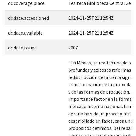
dc.coverage.place
Tesiteca Biblioteca Central 3er. 
dc.date.accessioned
2024-11-25T21:12:54Z
dc.date.available
2024-11-25T21:12:54Z
dc.date.issued
2007
"En México, se realizó una de las
profundas y exitosas reformas ag
redistribución de la tierra signif
transformación de la propiedad t
y de las formas de producción, a
importante factor en la formaci
mercado interno nacional. La r
agraria ha sido un proceso histór
desarrollado en fases, cada una 
propósitos definidos. Del reparto
tierra pasó a la colonización del 