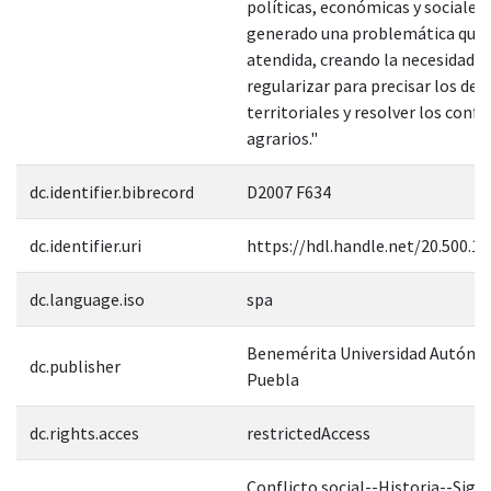
políticas, económicas y sociales,
generado una problemática que 
atendida, creando la necesidad d
regularizar para precisar los de
territoriales y resolver los confl
agrarios."
dc.identifier.bibrecord
D2007 F634
dc.identifier.uri
https://hdl.handle.net/20.500.1
dc.language.iso
spa
Benemérita Universidad Autóno
dc.publisher
Puebla
dc.rights.acces
restrictedAccess
Conflicto social--Historia--Sigl