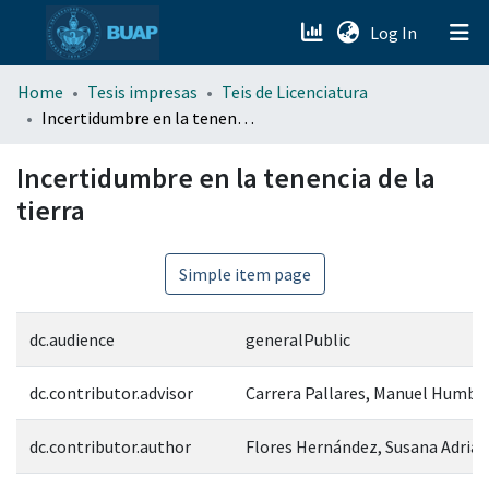
(current)
Log In
menu.section.about_menu
Home
Tesis impresas
Teis de Licenciatura
Incertidumbre en la tenencia de la tierra
All of DSpace
Incertidumbre en la tenencia de la
tierra
Simple item page
dc.audience
generalPublic
dc.contributor.advisor
Carrera Pallares, Manuel Humbe
dc.contributor.author
Flores Hernández, Susana Adria