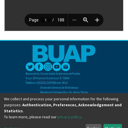
Benemérita Universidad Autónoma de Puebla
4 sur 104 Centro Histórico C.P. 72000
Teléfono +52(222) 2295500 ext. 5013
Dirección General de Bibliotecas
Boulevard Valsequillo y Av. de las Torres
Ciudad Universitaria. Col. San Manuel
We collect and process your personal information for the following
C.P. 72570
purposes:
Authentication, Preferences, Acknowledgement and
Teléfono +52 (222) 2295500 Ext 2901
Statistics
.
To learn more, please read our
privacy policy
.
Copyright © Dirección General de Bibliotecas - BUAP 2024. All right reserved.