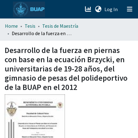
(current)
Log In
menu.section.about_menu
Home
Tesis
Tesis de Maestría
Desarrollo de la fuerza en piernas con base en la ecuación Brzycki, en universitarias de 19-28 años, del gimnasio de pesas del polideportivo de la BUAP en el 2012
All of DSpace
Desarrollo de la fuerza en piernas
con base en la ecuación Brzycki, en
universitarias de 19-28 años, del
gimnasio de pesas del polideportivo
de la BUAP en el 2012