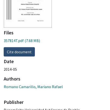
Files
357814T.pdf
(7.68 MB)
Cite document
Date
2014-05
Authors
Romano Camarillo, Mariano Rafael
Publisher
Benemérita Universidad Autónoma de Puebla