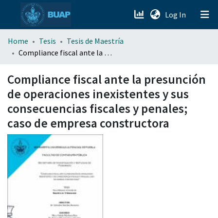
(current)
Log In
menu.section.about_menu
Home
Tesis
Tesis de Maestría
Compliance fiscal ante la presunción de operaciones inexistentes y sus consecuencias fiscales y penales; caso de empresa constructora
All of DSpace
Compliance fiscal ante la presunción
de operaciones inexistentes y sus
consecuencias fiscales y penales;
caso de empresa constructora