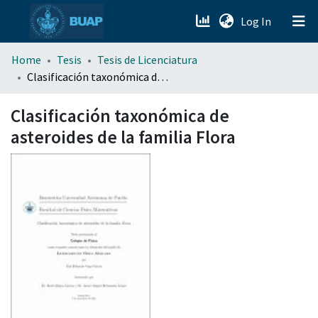
(current)
Log In
menu.section.about_menu
Home
Tesis
Tesis de Licenciatura
Clasificación taxonómica de asteroides de la familia Flora
All of DSpace
Clasificación taxonómica de
asteroides de la familia Flora