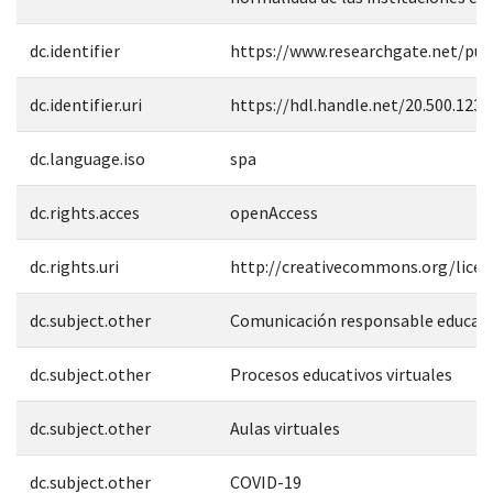
dc.identifier
https://www.researchgate.net/pub
dc.identifier.uri
https://hdl.handle.net/20.500.123
dc.language.iso
spa
dc.rights.acces
openAccess
dc.rights.uri
http://creativecommons.org/licen
dc.subject.other
Comunicación responsable educati
dc.subject.other
Procesos educativos virtuales
dc.subject.other
Aulas virtuales
dc.subject.other
COVID-19