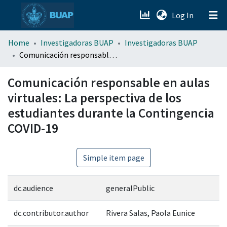
(current)
Log In
menu.section.about_menu
Home
Investigadoras BUAP
Investigadoras BUAP
Comunicación responsable en aulas virtuales: La perspectiva de los estudiantes durante la Contingencia COVID-19
All of DSpace
Comunicación responsable en aulas
virtuales: La perspectiva de los
estudiantes durante la Contingencia
COVID-19
Simple item page
dc.audience
generalPublic
dc.contributor.author
Rivera Salas, Paola Eunice