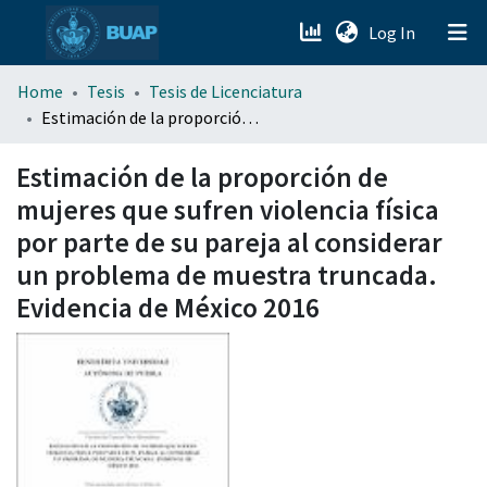
(current)
Log In
menu.section.about_menu
Home
Tesis
Tesis de Licenciatura
Estimación de la proporción de mujeres que sufren violencia física por parte de su pareja al considerar un problema de muestra truncada. Evidencia de México 2016
All of DSpace
Estimación de la proporción de
mujeres que sufren violencia física
por parte de su pareja al considerar
un problema de muestra truncada.
Evidencia de México 2016