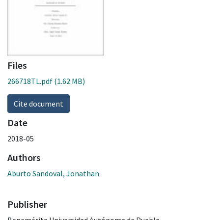
Files
266718TL.pdf
(1.62 MB)
Cite document
Date
2018-05
Authors
Aburto Sandoval, Jonathan
Publisher
Benemérita Universidad Autónoma de Puebla