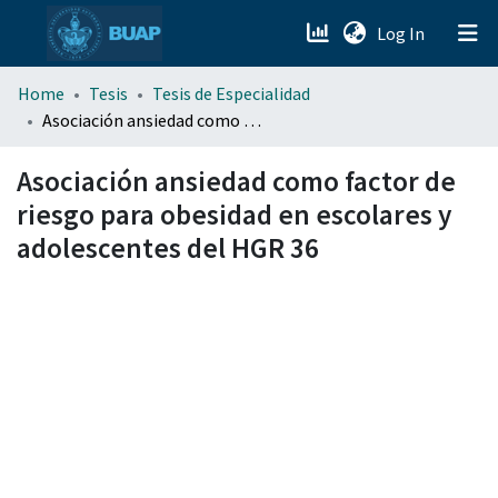
(current)
Log In
menu.section.about_menu
Home
Tesis
Tesis de Especialidad
Asociación ansiedad como factor de riesgo para obesidad en escolares y adolescentes del HGR 36
All of DSpace
Asociación ansiedad como factor de
riesgo para obesidad en escolares y
adolescentes del HGR 36