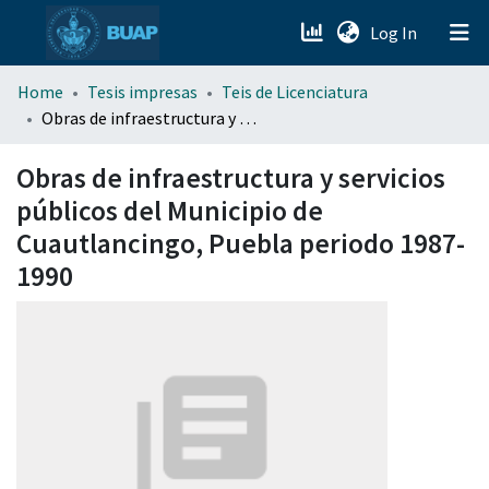
(current)
Log In
menu.section.about_menu
Home
Tesis impresas
Teis de Licenciatura
Obras de infraestructura y servicios públicos del Municipio de Cuautlancingo, Puebla periodo 1987-1990
All of DSpace
Obras de infraestructura y servicios
públicos del Municipio de
Cuautlancingo, Puebla periodo 1987-
1990