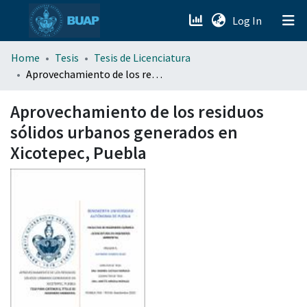
(current)
Log In
menu.section.about_menu
Home
Tesis
Tesis de Licenciatura
Aprovechamiento de los residuos sólidos urbanos generados en Xicotepec, Puebla
All of DSpace
Aprovechamiento de los residuos
sólidos urbanos generados en
Xicotepec, Puebla