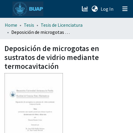
(current)
Log In
menu.section.about_menu
Home
Tesis
Tesis de Licenciatura
Deposición de microgotas en sustratos de vidrio mediante termocavitación
All of DSpace
Deposición de microgotas en
sustratos de vidrio mediante
termocavitación