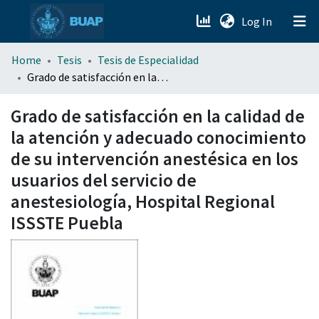
(current)
Log In
menu.section.about_menu
Home
Tesis
Tesis de Especialidad
Grado de satisfacción en la calidad de la atención y adecuado conocimiento de su intervención anestésica en los usuarios del servicio de anestesiología, Hospital Regional ISSSTE Puebla
All of DSpace
Grado de satisfacción en la calidad de
la atención y adecuado conocimiento
de su intervención anestésica en los
usuarios del servicio de
anestesiología, Hospital Regional
ISSSTE Puebla