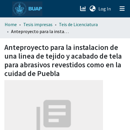
(current)
Log In
menu.section.about_menu
Home
Tesis impresas
Teis de Licenciatura
Anteproyecto para la instalacion de una linea de tejido y acabado de tela para abrasivos revestidos como en la cuidad de Puebla
All of DSpace
Anteproyecto para la instalacion de
una linea de tejido y acabado de tela
para abrasivos revestidos como en la
cuidad de Puebla