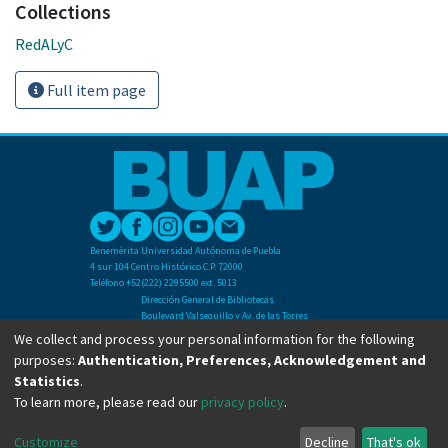
Collections
RedALyC
Full item page
Benemérita Universidad Autónoma de Puebla
4 sur 104 Centro Histórico C.P. 72000
Teléfono +52(222) 2295500 ext. 5013
Dirección General de Bibliotecas
Boulevard Valsequillo y Av. de las Torres
Ciudad Universitaria. Col. San Manuel
We collect and process your personal information for the following
C.P. 72570
purposes:
Authentication, Preferences, Acknowledgement and
Teléfono +52 (222) 2295500 Ext 2901
Statistics
.
To learn more, please read our
privacy policy
.
Copyright © Dirección General de Bibliotecas - BUAP 2024. All right reserved.
Customize
Decline
That's ok