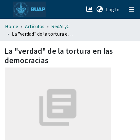
(current)
Log In
menu.section.about_menu
Home
Artículos
RedALyC
La "verdad" de la tortura en las democracias
All of DSpace
La "verdad" de la tortura en las
democracias