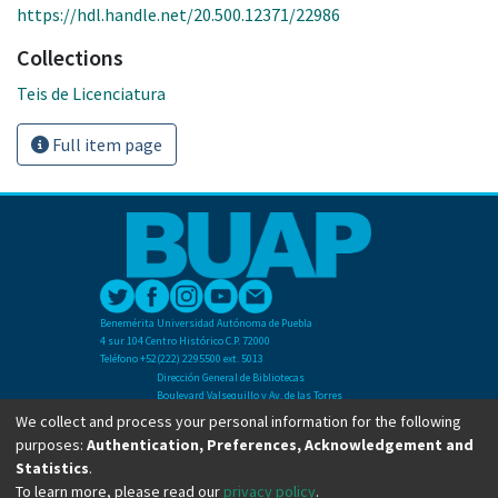
https://hdl.handle.net/20.500.12371/22986
Collections
Teis de Licenciatura
Full item page
Benemérita Universidad Autónoma de Puebla
4 sur 104 Centro Histórico C.P. 72000
Teléfono +52(222) 2295500 ext. 5013
Dirección General de Bibliotecas
Boulevard Valsequillo y Av. de las Torres
Ciudad Universitaria. Col. San Manuel
We collect and process your personal information for the following
C.P. 72570
purposes:
Authentication, Preferences, Acknowledgement and
Teléfono +52 (222) 2295500 Ext 2901
Statistics
.
To learn more, please read our
privacy policy
.