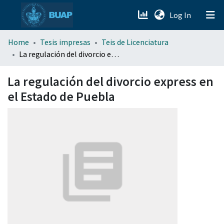
(current)
Log In
menu.section.about_menu
Home
Tesis impresas
Teis de Licenciatura
La regulación del divorcio express en el Estado de Puebla
All of DSpace
La regulación del divorcio express en
el Estado de Puebla