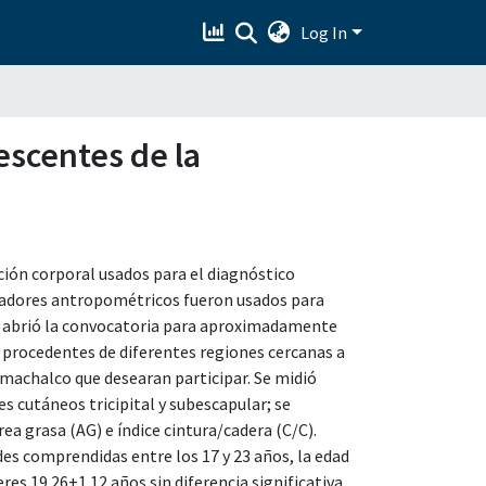
Log In
escentes de la
ión corporal usados para el diagnóstico
dicadores antropométricos fueron usados para
 Se abrió la convocatoria para aproximadamente
d procedentes de diferentes regiones cercanas a
amachalco que desearan participar. Se midió
es cutáneos tricipital y subescapular; se
ea grasa (AG) e índice cintura/cadera (C/C).
es comprendidas entre los 17 y 23 años, la edad
es 19.26±1.12 años sin diferencia significativa