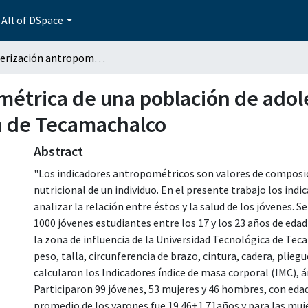
All of DSpace
Caracterización antropométrica de una población de adolescentes de la Universidad Tecnológica de Tecamachalco
métrica de una población de adol
a de Tecamachalco
Abstract
"Los indicadores antropométricos son valores de composic
nutricional de un individuo. En el presente trabajo los in
analizar la relación entre éstos y la salud de los jóvenes.
1000 jóvenes estudiantes entre los 17 y los 23 años de eda
la zona de influencia de la Universidad Tecnológica de Tec
peso, talla, circunferencia de brazo, cintura, cadera, pliegu
calcularon los Indicadores índice de masa corporal (IMC), ár
Participaron 99 jóvenes, 53 mujeres y 46 hombres, con edad
promedio de los varones fue 19.46±1.71años y para las mujer