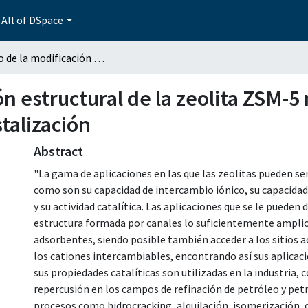
All of DSpace
Estudio de la modificación estructural de la zeolita ZSM-5 mediante el proceso de despolimerización-recristalización
ón estructural de la zeolita ZSM-
talización
Abstract
"La gama de aplicaciones en las que las zeolitas pueden ser
como son su capacidad de intercambio iónico, su capacidad
y su actividad catalítica. Las aplicaciones que se le pueden 
estructura formada por canales lo suficientemente ampli
adsorbentes, siendo posible también acceder a los sitios act
los cationes intercambiables, encontrando así sus aplicac
sus propiedades catalíticas son utilizadas en la industria
repercusión en los campos de refinación de petróleo y pe
procesos como hidrocracking, alquilación, isomerización, 