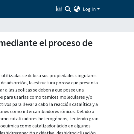
Log In
5 mediante el proceso de
 utilizadas se debe a sus propiedades singulares
 de adsorción, la estructura porosa que presenta
dar a las zeolitas se deben a que posee una
os para usarlas como tamices moleculares y/o
ivos para llevar a cabo la reacción catalítica y a
iones como intercambiadores iónicos. Debido a
, como catalizadores heterogéneos, teniendo gran
troquímica como catalizador ácido en algunos
deshidrogenación oxidativa, deshidrociclización,