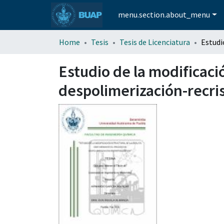
menu.section.about_menu
Home
Tesis
Tesis de Licenciatura
Estudio de la modificaci
despolimerización-recris