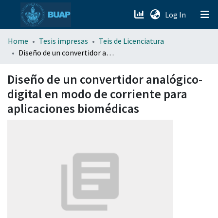
(current)
Log In
menu.section.about_menu
Home
Tesis impresas
Teis de Licenciatura
Diseño de un convertidor analógico-digital en modo de corriente para aplicaciones biomédicas
All of DSpace
Diseño de un convertidor analógico-
digital en modo de corriente para
aplicaciones biomédicas