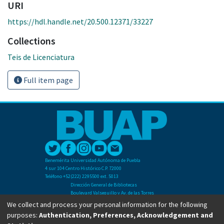
URI
https://hdl.handle.net/20.500.12371/33227
Collections
Teis de Licenciatura
Full item page
Benemérita Universidad Autónoma de Puebla
4 sur 104 Centro Histórico C.P. 72000
Teléfono +52(222) 2295500 ext. 5013
Dirección General de Bibliotecas
Boulevard Valsequillo y Av. de las Torres
Ciudad Universitaria. Col. San Manuel
We collect and process your personal information for the following
C.P. 72570
purposes:
Authentication, Preferences, Acknowledgement and
Teléfono +52 (222) 2295500 Ext 2901