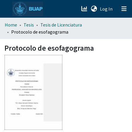
(current)
Log In
menu.section.about_menu
Home
Tesis
Tesis de Licenciatura
Protocolo de esofagograma
All of DSpace
Protocolo de esofagograma