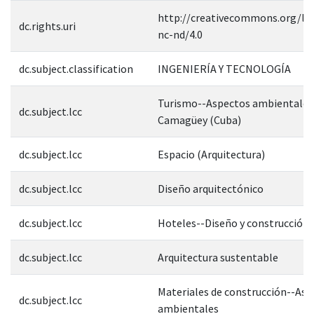
http://creativecommons.org/lic
dc.rights.uri
nc-nd/4.0
dc.subject.classification
INGENIERÍA Y TECNOLOGÍA
Turismo--Aspectos ambientales
dc.subject.lcc
Camagüey (Cuba)
dc.subject.lcc
Espacio (Arquitectura)
dc.subject.lcc
Diseño arquitectónico
dc.subject.lcc
Hoteles--Diseño y construcción
dc.subject.lcc
Arquitectura sustentable
Materiales de construcción--As
dc.subject.lcc
ambientales