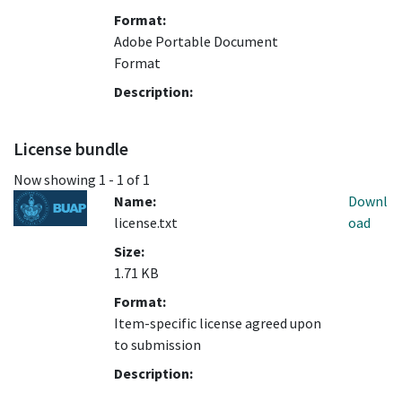
Format:
Adobe Portable Document
Format
Description:
License bundle
Now showing
1 - 1 of 1
Name:
Downl
license.txt
oad
Size:
1.71 KB
Format:
Item-specific license agreed upon
to submission
Description: