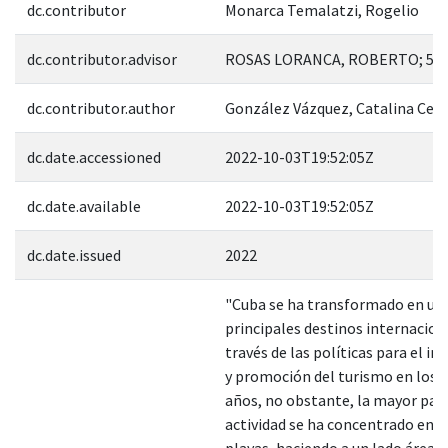
dc.contributor
Monarca Temalatzi, Rogelio
dc.contributor.advisor
ROSAS LORANCA, ROBERTO; 55
dc.contributor.author
González Vázquez, Catalina Celi
dc.date.accessioned
2022-10-03T19:52:05Z
dc.date.available
2022-10-03T19:52:05Z
dc.date.issued
2022
"Cuba se ha transformado en uno
principales destinos internacion
través de las políticas para el i
y promoción del turismo en los 
años, no obstante, la mayor part
actividad se ha concentrado en c
playas, haciendo a un lado áreas