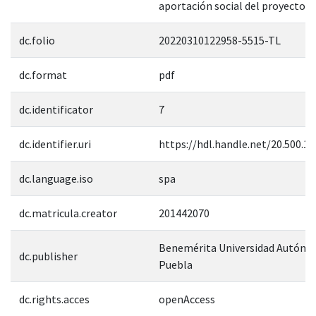
aportación social del proyecto".
dc.folio
20220310122958-5515-TL
dc.format
pdf
dc.identificator
7
dc.identifier.uri
https://hdl.handle.net/20.500.1
dc.language.iso
spa
dc.matricula.creator
201442070
Benemérita Universidad Autóno
dc.publisher
Puebla
dc.rights.acces
openAccess