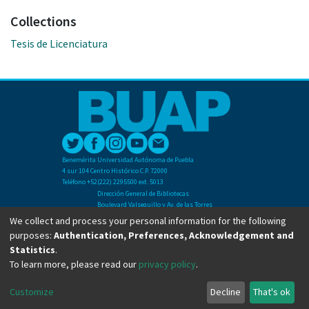
Collections
Tesis de Licenciatura
Benemérita Universidad Autónoma de Puebla
4 sur 104 Centro Histórico C.P. 72000
Teléfono +52(222) 2295500 ext. 5013
Dirección General de Bibliotecas
Boulevard Valsequillo y Av. de las Torres
Ciudad Universitaria. Col. San Manuel
We collect and process your personal information for the following
C.P. 72570
purposes:
Authentication, Preferences, Acknowledgement and
Teléfono +52 (222) 2295500 Ext 2901
Statistics
.
To learn more, please read our
privacy policy
.
Copyright © Dirección General de Bibliotecas - BUAP 2024. All right reserved.
Customize
Decline
That's ok