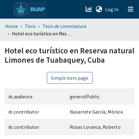
(current)
Log In
menu.section.about_menu
Home
Tesis
Tesis de Licenciatura
Hotel eco turístico en Reserva natural Limones de Tuabaquey, Cuba
All of DSpace
Hotel eco turístico en Reserva natural
Limones de Tuabaquey, Cuba
Simple item page
dc.audience
generalPublic
dc.contributor
Navarrete García, Mónica
dc.contributor
Rosas Loranca, Roberto