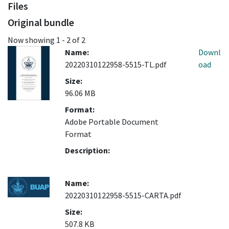
Files
Original bundle
Now showing
1 - 2 of 2
Name:
Downl
20220310122958-5515-TL.pdf
oad
Size:
96.06 MB
Format:
Adobe Portable Document
Format
Description:
Name:
20220310122958-5515-CARTA.pdf
Size:
507.8 KB