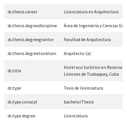
dc.thesis.career
Licenciatura en Arquitectura
dc.thesis.degreediscipline
Área de Ingeniería y Ciencias Exa
dc.thesis.degreegrantor
Facultad de Arquitectura
dc.thesis.degreetoobtain
Arquitecto (a)
Hotel eco turístico en Reserva n
dc.title
Limones de Tuabaquey, Cuba
dc.type
Tesis de licenciatura
dc.type.conacyt
bachelorThesis
dc.type.degree
Licenciatura