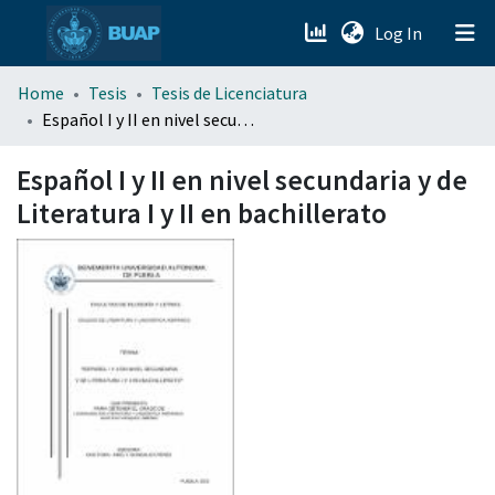
(current)
Log In
menu.section.about_menu
Home
Tesis
Tesis de Licenciatura
Español I y II en nivel secundaria y de Literatura I y II en bachillerato
All of DSpace
Español I y II en nivel secundaria y de
Literatura I y II en bachillerato