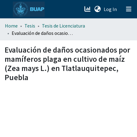
(current)
Log In
menu.section.about_menu
Home
Tesis
Tesis de Licenciatura
Evaluación de daños ocasionados por mamíferos plaga en cultivo de maíz (Zea mays L.) en Tlatlauquitepec, Puebla
All of DSpace
Evaluación de daños ocasionados por
mamíferos plaga en cultivo de maíz
(Zea mays L.) en Tlatlauquitepec,
Puebla