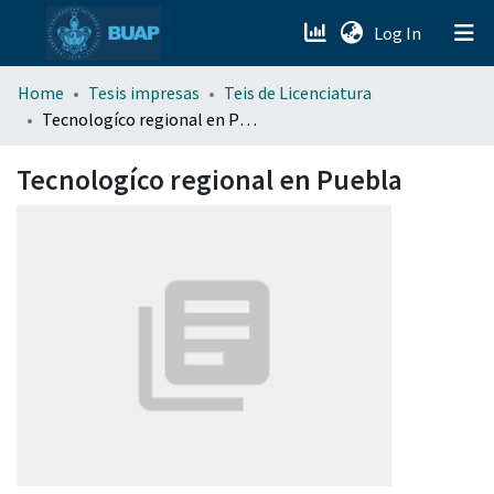
(current)
Log In
menu.section.about_menu
Home
Tesis impresas
Teis de Licenciatura
Tecnologíco regional en Puebla
All of DSpace
Tecnologíco regional en Puebla