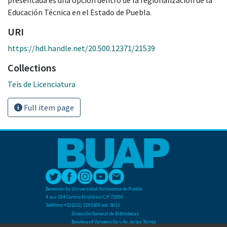
Educación Técnica en el Estado de Puebla.
URI
https://hdl.handle.net/20.500.12371/21539
Collections
Teis de Licenciatura
Full item page
Benemérita Universidad Autónoma de Puebla
4 sur 104 Centro Histórico C.P. 72000
Teléfono +52(222) 2295500 ext. 5013
Dirección General de Bibliotecas
Boulevard Valsequillo y Av. de las Torres