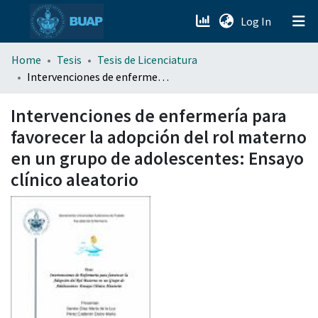
(current)
Log In
menu.section.about_menu
Home
Tesis
Tesis de Licenciatura
Intervenciones de enfermería para favorecer la adopción del rol materno en un grupo de adolescentes: Ensayo clínico aleatorio
All of DSpace
Intervenciones de enfermería para
favorecer la adopción del rol materno
en un grupo de adolescentes: Ensayo
clínico aleatorio