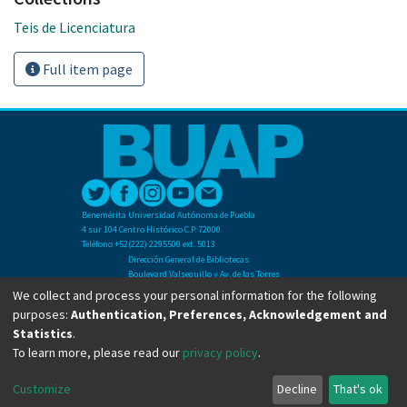
Teis de Licenciatura
Full item page
Benemérita Universidad Autónoma de Puebla
4 sur 104 Centro Histórico C.P. 72000
Teléfono +52(222) 2295500 ext. 5013
Dirección General de Bibliotecas
Boulevard Valsequillo y Av. de las Torres
Ciudad Universitaria. Col. San Manuel
We collect and process your personal information for the following
C.P. 72570
purposes:
Authentication, Preferences, Acknowledgement and
Teléfono +52 (222) 2295500 Ext 2901
Statistics
.
To learn more, please read our
privacy policy
.
Copyright © Dirección General de Bibliotecas - BUAP 2024. All right reserved.
Customize
Decline
That's ok