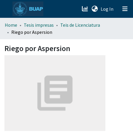
(current)
Log In
menu.section.about_menu
Home
Tesis impresas
Teis de Licenciatura
Riego por Aspersion
All of DSpace
Riego por Aspersion