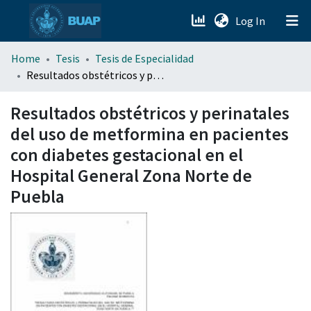
(current)
Log In
menu.section.about_menu
Home
Tesis
Tesis de Especialidad
Resultados obstétricos y perinatales del uso de metformina en pacientes con diabetes gestacional en el Hospital General Zona Norte de Puebla
All of DSpace
Resultados obstétricos y perinatales
del uso de metformina en pacientes
con diabetes gestacional en el
Hospital General Zona Norte de
Puebla