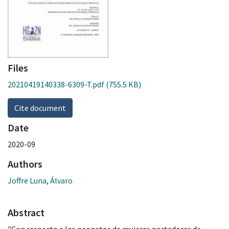
Files
20210419140338-6309-T.pdf
(755.5 KB)
Cite document
Date
2020-09
Authors
Joffre Luna, Álvaro
Abstract
"Con respecto a los neonatos de mujeres portadoras de