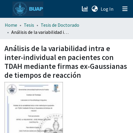
(current)
Log In
menu.section.about_menu
Home
Tesis
Tesis de Doctorado
Análisis de la variabilidad intra e inter-individual en pacientes con TDAH mediante firmas ex-Gaussianas de tiempos de reacción
All of DSpace
Análisis de la variabilidad intra e
inter-individual en pacientes con
TDAH mediante firmas ex-Gaussianas
de tiempos de reacción