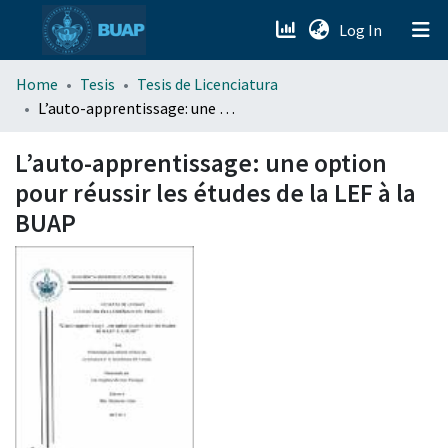
(current)
Log In
menu.section.about_menu
Home
Tesis
Tesis de Licenciatura
L’auto-apprentissage: une option pour réussir les études de la LEF à la BUAP
All of DSpace
L’auto-apprentissage: une option
pour réussir les études de la LEF à la
BUAP