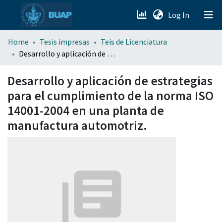
(current)
Log In
menu.section.about_menu
Home
Tesis impresas
Teis de Licenciatura
Desarrollo y aplicación de estrategias para el cumplimiento de la norma ISO 14001-2004 en una planta de manufactura automotriz.
All of DSpace
Desarrollo y aplicación de estrategias
para el cumplimiento de la norma ISO
14001-2004 en una planta de
manufactura automotriz.