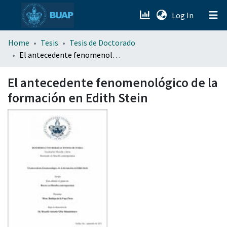
(current)
Log In
menu.section.about_menu
Home
Tesis
Tesis de Doctorado
El antecedente fenomenológico de la formación en Edith Stein
All of DSpace
El antecedente fenomenológico de la
formación en Edith Stein