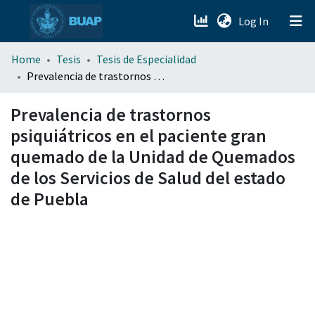
(current)
Log In
menu.section.about_menu
Home
Tesis
Tesis de Especialidad
Prevalencia de trastornos psiquiátricos en el paciente gran quemado de la Unidad de Quemados de los Servicios de Salud del estado de Puebla
All of DSpace
Prevalencia de trastornos
psiquiátricos en el paciente gran
quemado de la Unidad de Quemados
de los Servicios de Salud del estado
de Puebla