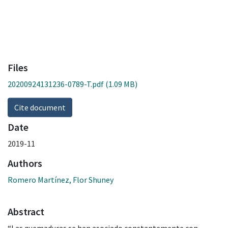
Files
20200924131236-0789-T.pdf
(1.09 MB)
Cite document
Date
2019-11
Authors
Romero Martínez, Flor Shuney
Abstract
“Las quemaduras se han asociado constantemente con