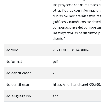
las proyecciones de retratos de f
otras figuras con información de
curvas. Se mostrarán estos resu
gráficos y numéricos, se describi
comparaciones del comportami
las trayectorias de distintos pro
diseño"
dc.folio
20211203084934-4086-T
dc.format
pdf
dc.identificator
7
dc.identifier.uri
https://hdl.handle.net/20.500.1
dc.language.iso
spa