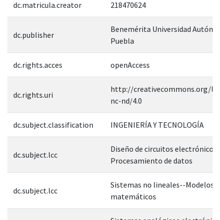
dc.matricula.creator
218470624
Benemérita Universidad Autóno
dc.publisher
Puebla
dc.rights.acces
openAccess
http://creativecommons.org/lic
dc.rights.uri
nc-nd/4.0
dc.subject.classification
INGENIERÍA Y TECNOLOGÍA
Diseño de circuitos electrónicos-
dc.subject.lcc
Procesamiento de datos
Sistemas no lineales--Modelos
dc.subject.lcc
matemáticos