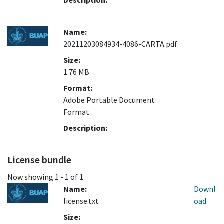
Description:
Name:
20211203084934-4086-CARTA.pdf
Size:
1.76 MB
Format:
Adobe Portable Document
Format
Description:
License bundle
Now showing
1 - 1 of 1
Name:
Downl
license.txt
oad
Size: