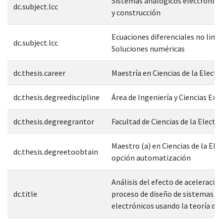
Sistemas analógicos electrónic
dc.subject.lcc
y construcción
Ecuaciones diferenciales no line
dc.subject.lcc
Soluciones numéricas
dc.thesis.career
Maestría en Ciencias de la Electr
dc.thesis.degreediscipline
Área de Ingeniería y Ciencias Exa
dc.thesis.degreegrantor
Facultad de Ciencias de la Electr
Maestro (a) en Ciencias de la Ele
dc.thesis.degreetoobtain
opción automatización
Análisis del efecto de aceleració
dc.title
proceso de diseño de sistemas
electrónicos usando la teoría de