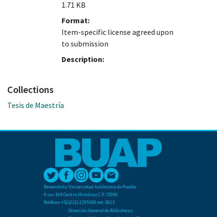
1.71 KB
Format:
Item-specific license agreed upon
to submission
Description:
Collections
Tesis de Maestría
Benemérita Universidad Autónoma de Puebla
4 sur 104 Centro Histórico C.P. 72000
Teléfono +52(222) 2295500 ext. 5013
Dirección General de Bibliotecas