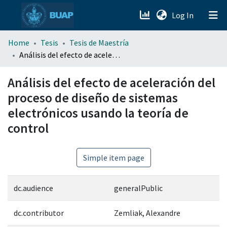
(current)
Log In
menu.section.about_menu
Home
Tesis
Tesis de Maestría
Análisis del efecto de aceleración del proceso de diseño de sistemas electrónicos usando la teoría de control
All of DSpace
Análisis del efecto de aceleración del
proceso de diseño de sistemas
electrónicos usando la teoría de
control
Simple item page
dc.audience
generalPublic
dc.contributor
Zemliak, Alexandre