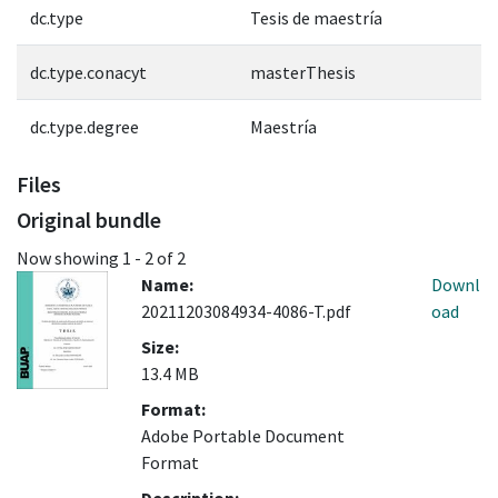
dc.type
Tesis de maestría
dc.type.conacyt
masterThesis
dc.type.degree
Maestría
Files
Original bundle
Now showing
1 - 2 of 2
Name:
Downl
20211203084934-4086-T.pdf
oad
Size:
13.4 MB
Format:
Adobe Portable Document
Format