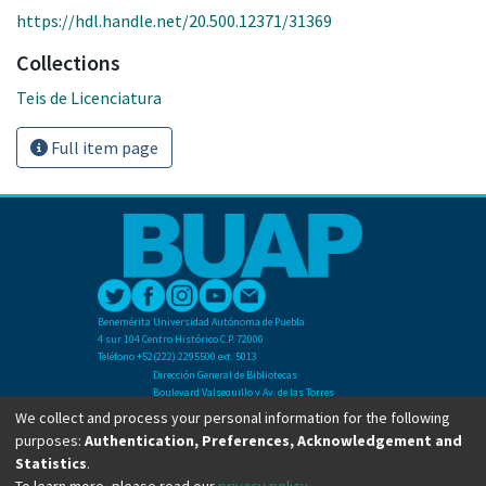
https://hdl.handle.net/20.500.12371/31369
Collections
Teis de Licenciatura
Full item page
Benemérita Universidad Autónoma de Puebla
4 sur 104 Centro Histórico C.P. 72000
Teléfono +52(222) 2295500 ext. 5013
Dirección General de Bibliotecas
Boulevard Valsequillo y Av. de las Torres
Ciudad Universitaria. Col. San Manuel
We collect and process your personal information for the following
C.P. 72570
purposes:
Authentication, Preferences, Acknowledgement and
Teléfono +52 (222) 2295500 Ext 2901
Statistics
.
To learn more, please read our
privacy policy
.