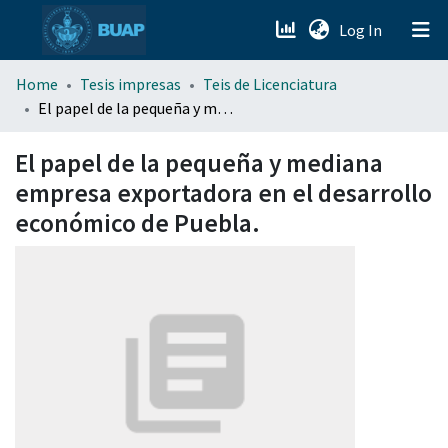
(current)
Log In
menu.section.about_menu
Home
Tesis impresas
Teis de Licenciatura
El papel de la pequeña y mediana empresa exportadora en el desarrollo económico de Puebla.
All of DSpace
El papel de la pequeña y mediana
empresa exportadora en el desarrollo
económico de Puebla.