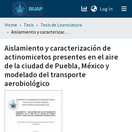
(current)
Log In
menu.section.about_menu
Home
Tesis
Tesis de Licenciatura
Aislamiento y caracterización de actinomicetos presentes en el aire de la ciudad de Puebla, México y modelado del transporte aerobiológico
All of DSpace
Aislamiento y caracterización de
actinomicetos presentes en el aire
de la ciudad de Puebla, México y
modelado del transporte
aerobiológico