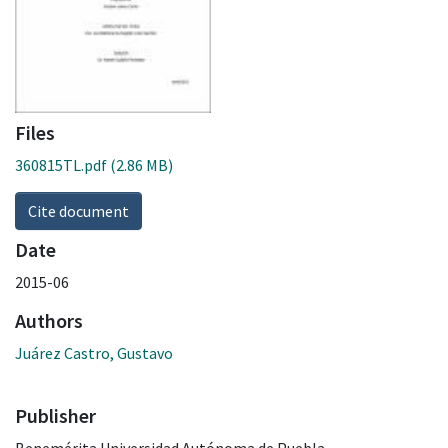
Files
360815TL.pdf
(2.86 MB)
Cite document
Date
2015-06
Authors
Juárez Castro, Gustavo
Publisher
Benemérita Universidad Autónoma de Puebla