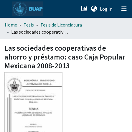
(current)
Log In
menu.section.about_menu
Home
Tesis
Tesis de Licenciatura
Las sociedades cooperativas de ahorro y préstamo: caso Caja Popular Mexicana 2008-2013
All of DSpace
Las sociedades cooperativas de
ahorro y préstamo: caso Caja Popular
Mexicana 2008-2013