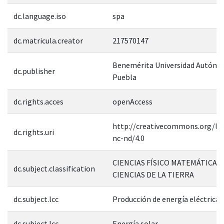
dc.language.iso
spa
dc.matricula.creator
217570147
Benemérita Universidad Autóno
dc.publisher
Puebla
dc.rights.acces
openAccess
http://creativecommons.org/lic
dc.rights.uri
nc-nd/4.0
CIENCIAS FÍSICO MATEMÁTICAS 
dc.subject.classification
CIENCIAS DE LA TIERRA
dc.subject.lcc
Producción de energía eléctrica
dc.subject.lcc
Energía solar