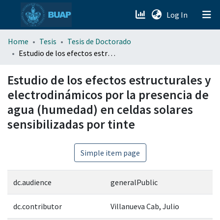
(current)
Log In
menu.section.about_menu
Home
Tesis
Tesis de Doctorado
Estudio de los efectos estructurales y electrodinámicos por la presencia de agua (humedad) en celdas solares sensibilizadas por tinte
All of DSpace
Estudio de los efectos estructurales y
electrodinámicos por la presencia de
agua (humedad) en celdas solares
sensibilizadas por tinte
Simple item page
dc.audience
generalPublic
dc.contributor
Villanueva Cab, Julio