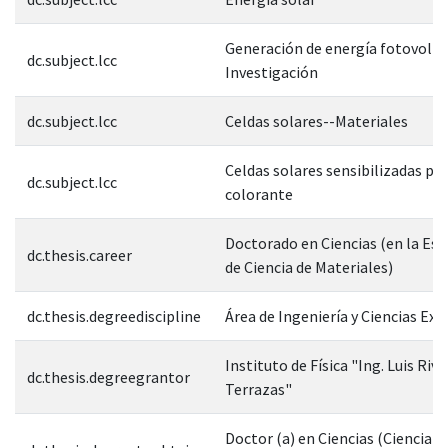
Generación de energía fotovolta
dc.subject.lcc
Investigación
dc.subject.lcc
Celdas solares--Materiales
Celdas solares sensibilizadas po
dc.subject.lcc
colorante
Doctorado en Ciencias (en la Esp
dc.thesis.career
de Ciencia de Materiales)
dc.thesis.degreediscipline
Área de Ingeniería y Ciencias Exa
Instituto de Física "Ing. Luis Rive
dc.thesis.degreegrantor
Terrazas"
Doctor (a) en Ciencias (Ciencia d