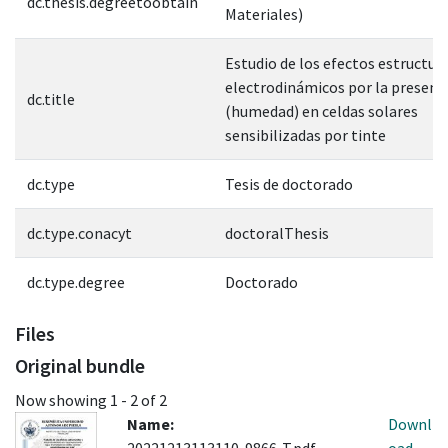
dc.thesis.degreetoobtain
Materiales)
Estudio de los efectos estructura
electrodinámicos por la presenc
dc.title
(humedad) en celdas solares
sensibilizadas por tinte
dc.type
Tesis de doctorado
dc.type.conacyt
doctoralThesis
dc.type.degree
Doctorado
Files
Original bundle
Now showing
1 - 2 of 2
Name:
Downl